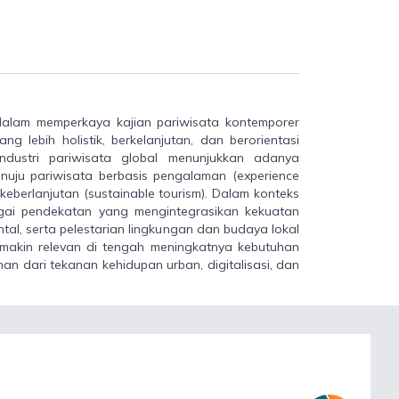
dalam memperkaya kajian pariwisata kontemporer
 lebih holistik, berkelanjutan, dan berorientasi
dustri pariwisata global menunjukkan adanya
uju pariwisata berbasis pengalaman (experience
keberlanjutan (sustainable tourism). Dalam konteks
agai pendekatan yang mengintegrasikan kekuatan
ntal, serta pelestarian lingkungan dan budaya lokal
semakin relevan di tengah meningkatnya kebutuhan
 dari tekanan kehidupan urban, digitalisasi, dan