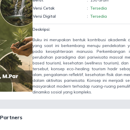
Berat
:
150 Gram
Versi Cetak
:
Tersedia
Versi Digital
:
Tersedia
Deskripsi:
Buku ini merupakan bentuk kontribusi akademik 
yang saat ini berkembang menuju pendekatan yang
pada kesejahteraan manusia. Perkembangan in
perubahan paradigma dari pariwisata massal men
based tourism), kesehatan (wellness tourism), dan 
tersebut, konsep eco-healing tourism hadir seb
alam, pengalaman reflektif, kesehatan fisik dan me
dalam aktivitas pariwisata. Konsep ini menjadi 
masyarakat modern terhadap ruang-ruang pemulihan
dinamika sosial yang kompleks.
Partners