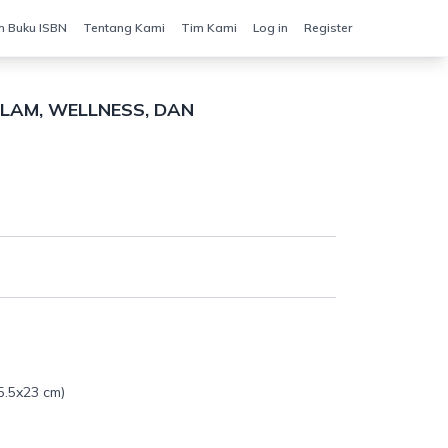
n Buku ISBN
Tentang Kami
Tim Kami
Log in
Register
ALAM, WELLNESS, DAN
5.5x23 cm)