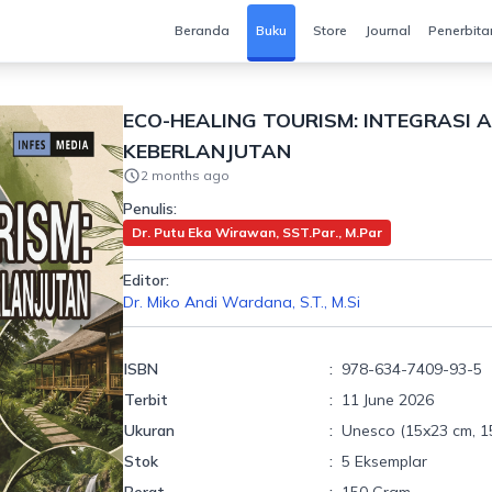
Beranda
Buku
Store
Journal
Penerbita
ECO-HEALING TOURISM: INTEGRASI 
KEBERLANJUTAN
2 months ago
Penulis:
Dr. Putu Eka Wirawan, SST.Par., M.Par
Editor:
Dr. Miko Andi Wardana, S.T., M.Si
ISBN
:
978-634-7409-93-5
Terbit
:
11 June 2026
Ukuran
:
Unesco (15x23 cm, 1
Stok
:
5 Eksemplar